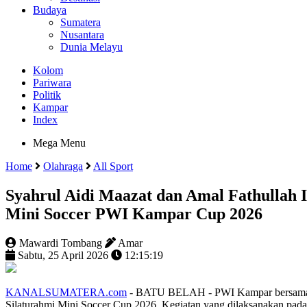
Budaya
Sumatera
Nusantara
Dunia Melayu
Kolom
Pariwara
Politik
Kampar
Index
Mega Menu
Home
Olahraga
All Sport
Syahrul Aidi Maazat dan Amal Fathullah 
Mini Soccer PWI Kampar Cup 2026
Mawardi Tombang
Amar
Sabtu, 25 April 2026
12:15:19
KANALSUMATERA.com
- BATU BELAH - PWI Kampar bersama a
Silaturahmi Mini Soccer Cup 2026. Kegiatan yang dilaksanakan pada 