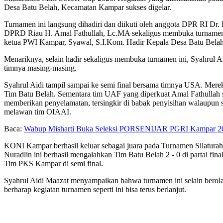
Desa Batu Belah, Kecamatan Kampar sukses digelar.
Turnamen ini langsung dihadiri dan diikuti oleh anggota DPR RI Dr
DPRD Riau H. Amal Fathullah, Lc.MA sekaligus membuka turnamen 
ketua PWI Kampar, Syawal, S.I.Kom. Hadir Kepala Desa Batu Bela
Menariknya, selain hadir sekaligus membuka turnamen ini, Syahrul A
timnya masing-masing.
Syahrul Aidi tampil sampai ke semi final bersama timnya USA. Mereka 
Tim Batu Belah. Sementara tim UAF yang diperkuat Amal Fathullah
memberikan penyelamatan, tersingkir di babak penyisihan walaupun
melawan tim OIAAI.
Baca:
Wabup Misharti Buka Seleksi PORSENIJAR PGRI Kampar 202
KONI Kampar berhasil keluar sebagai juara pada Turnamen Silatura
Nuradlin ini berhasil mengalahkan Tim Batu Belah 2 - 0 di partai 
Tim PKS Kampar di semi final.
Syahrul Aidi Maazat menyampaikan bahwa turnamen ini selain berolahr
berharap kegiatan turnamen seperti ini bisa terus berlanjut.