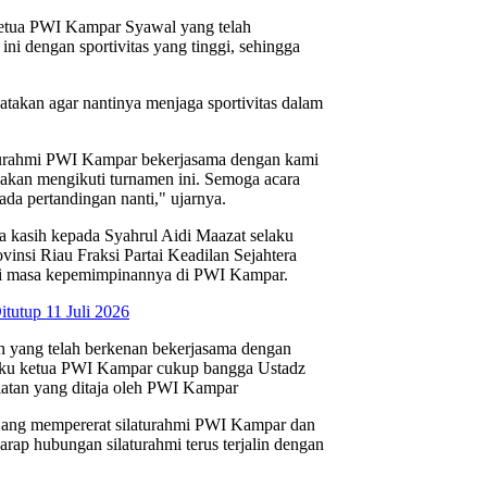
 ketua PWI Kampar Syawal yang telah
ini dengan sportivitas yang tinggi, sehingga
takan agar nantinya menjaga sportivitas dalam
ilaturahmi PWI Kampar bekerjasama dengan kami
a akan mengikuti turnamen ini. Semoga acara
ada pertandingan nanti," ujarnya.
 kasih kepada Syahrul Aidi Maazat selaku
si Riau Fraksi Partai Keadilan Sejahtera
di masa kepemimpinannya di PWI Kampar.
tutup 11 Juli 2026
h yang telah berkenan bekerjasama dengan
laku ketua PWI Kampar cukup bangga Ustadz
iatan yang ditaja oleh PWI Kampar
jang mempererat silaturahmi PWI Kampar dan
arap hubungan silaturahmi terus terjalin dengan