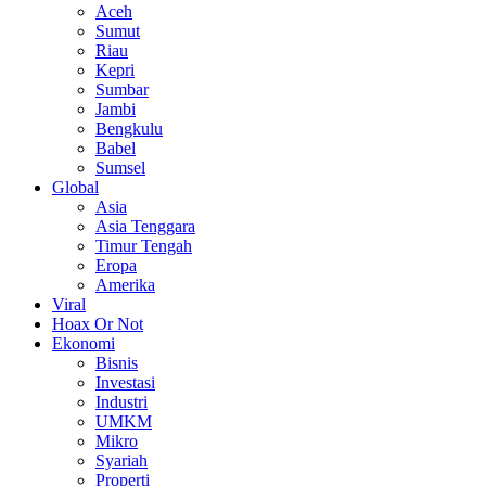
Aceh
Sumut
Riau
Kepri
Sumbar
Jambi
Bengkulu
Babel
Sumsel
Global
Asia
Asia Tenggara
Timur Tengah
Eropa
Amerika
Viral
Hoax Or Not
Ekonomi
Bisnis
Investasi
Industri
UMKM
Mikro
Syariah
Properti