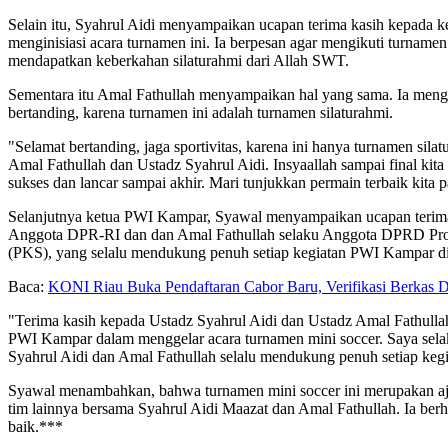
Selain itu, Syahrul Aidi menyampaikan ucapan terima kasih kepada
menginisiasi acara turnamen ini. Ia berpesan agar mengikuti turnamen 
mendapatkan keberkahan silaturahmi dari Allah SWT.
Sementara itu Amal Fathullah menyampaikan hal yang sama. Ia menga
bertanding, karena turnamen ini adalah turnamen silaturahmi.
"Selamat bertanding, jaga sportivitas, karena ini hanya turnamen s
Amal Fathullah dan Ustadz Syahrul Aidi. Insyaallah sampai final kit
sukses dan lancar sampai akhir. Mari tunjukkan permain terbaik kita p
Selanjutnya ketua PWI Kampar, Syawal menyampaikan ucapan terima
Anggota DPR-RI dan dan Amal Fathullah selaku Anggota DPRD Provin
(PKS), yang selalu mendukung penuh setiap kegiatan PWI Kampar 
Baca:
KONI Riau Buka Pendaftaran Cabor Baru, Verifikasi Berkas Di
"Terima kasih kepada Ustadz Syahrul Aidi dan Ustadz Amal Fathulla
PWI Kampar dalam menggelar acara turnamen mini soccer. Saya se
Syahrul Aidi dan Amal Fathullah selalu mendukung penuh setiap keg
Syawal menambahkan, bahwa turnamen mini soccer ini merupakan a
tim lainnya bersama Syahrul Aidi Maazat dan Amal Fathullah. Ia berh
baik.***