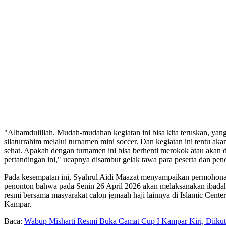
"Alhamdulillah. Mudah-mudahan kegiatan ini bisa kita teruskan, yang
silaturrahim melalui turnamen mini soccer. Dan kegiatan ini tentu akan
sehat. Apakah dengan turnamen ini bisa berhenti merokok atau akan 
pertandingan ini," ucapnya disambut gelak tawa para peserta dan pen
Pada kesempatan ini, Syahrul Aidi Maazat menyampaikan permohona
penonton bahwa pada Senin 26 April 2026 akan melaksanakan ibadah h
resmi bersama masyarakat calon jemaah haji lainnya di Islamic Cent
Kampar.
Baca:
Wabup Misharti Resmi Buka Camat Cup I Kampar Kiri, Diikuti