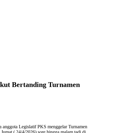
Ikut Bertanding Turnamen
nggota Legislatif PKS menggelar Turnamen
Jumat ( 24/4/2026) sore hingga malam tadi di