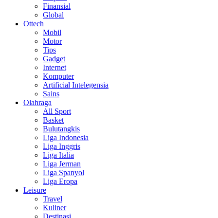
Finansial
Global
Ottech
Mobil
Motor
Tips
Gadget
Internet
Komputer
Artificial Intelegensia
Sains
Olahraga
All Sport
Basket
Bulutangkis
Liga Indonesia
Liga Inggris
Liga Italia
Liga Jerman
Liga Spanyol
Liga Eropa
Leisure
Travel
Kuliner
Destinasi